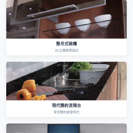
懸吊式碗櫃
3D立體美學設計
現代簡約流理台
享受簡約居家時光